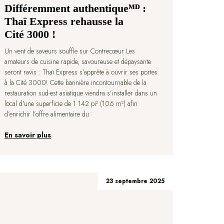
Différemment authentiqueᴹᴰ :
Thaï Express rehausse la
Cité 3000 !
Un vent de saveurs souffle sur Contrecœur Les
amateurs de cuisine rapide, savoureuse et dépaysante
seront ravis : Thaï Express s’apprête à ouvrir ses portes
à la Cité 3000! Cette bannière incontournable de la
restauration sud-est asiatique viendra s’installer dans un
local d’une superficie de 1 142 pi² (106 m²) afin
d’enrichir l’offre alimentaire du
En savoir plus
23 septembre 2025