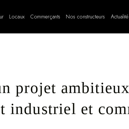
ur
Locaux
Commerçants
Nos constructeurs
Actualité
un projet ambitieu
 industriel et com