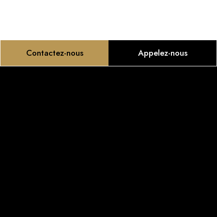
Contactez-nous
Appelez-nous
Nouveau complexe commercial situé à Contrecoeur à
l’intersection de l’autoroute 30 et de la Montée de la
Pomme-d’Or.
Politique de confidentialité
Sophie Gauthier